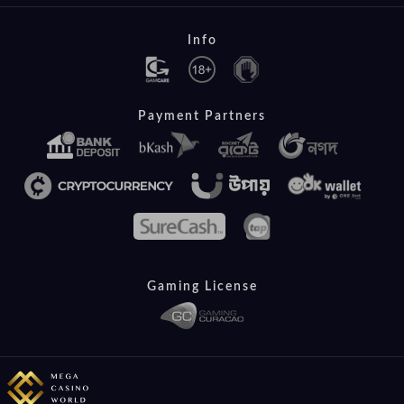
Info
Payment Partners
Gaming License