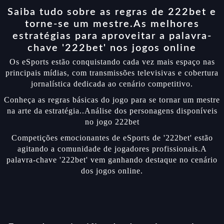
Saiba tudo sobre as regras de 222bet e
torne-se um mestre.As melhores
estratégias para aproveitar a palavra-
chave '222bet' nos jogos online
Os eSports estão conquistando cada vez mais espaço nas
principais mídias, com transmissões televisivas e cobertura
jornalística dedicada ao cenário competitivo.
Conheça as regras básicas do jogo para se tornar um mestre
na arte da estratégia..Análise dos personagens disponíveis
no jogo 222bet
Competições emocionantes de eSports de '222bet' estão
agitando a comunidade de jogadores profissionais.A
palavra-chave '222bet' vem ganhando destaque no cenário
dos jogos online.